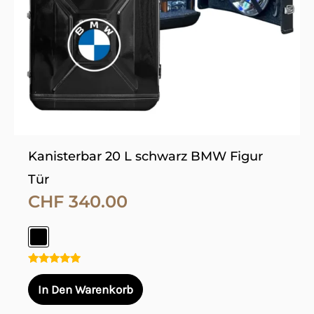
Optionen
können
auf
der
Produktseite
gewählt
werden
Kanisterbar 20 L schwarz BMW Figur
Tür
CHF
340.00
Bewertet
mit
In Den Warenkorb
5.00
von 5