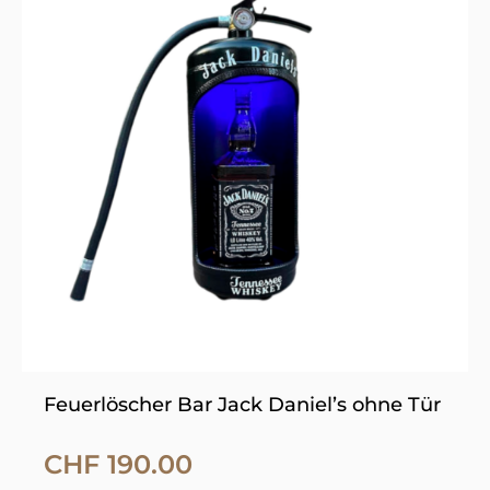
weist
mehrere
Varianten
auf.
Die
Optionen
können
auf
der
Produktseite
gewählt
werden
Feuerlöscher Bar Jack Daniel’s ohne Tür
CHF
190.00