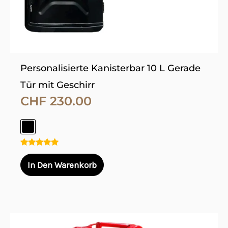
der
Produktseite
gewählt
werden
Personalisierte Kanisterbar 10 L Gerade
Tür mit Geschirr
CHF
230.00
Bewertet
mit
In Den Warenkorb
5.00
von 5
Dieses