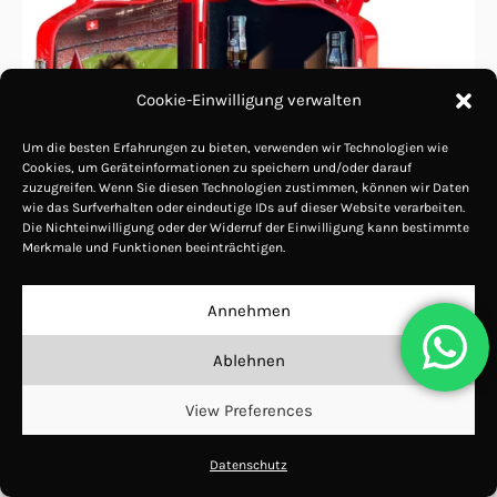
weist
mehrere
Varianten
Cookie-Einwilligung verwalten
auf.
Die
Um die besten Erfahrungen zu bieten, verwenden wir Technologien wie
Cookies, um Geräteinformationen zu speichern und/oder darauf
Optionen
zuzugreifen. Wenn Sie diesen Technologien zustimmen, können wir Daten
wie das Surfverhalten oder eindeutige IDs auf dieser Website verarbeiten.
können
Die Nichteinwilligung oder der Widerruf der Einwilligung kann bestimmte
auf
Merkmale und Funktionen beeinträchtigen.
der
Annehmen
Produktseite
gewählt
Ablehnen
werden
Kanisterbar 20 L Fussball WM 2026 mit
View Preferences
Fotodruck
Datenschutz
CHF
440.00