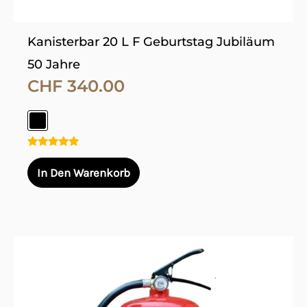
gewählt
werden
Kanisterbar 20 L F Geburtstag Jubiläum
50 Jahre
CHF
340.00
Bewertet
mit
In Den Warenkorb
5.00
von 5
Dieses
Produkt
weist