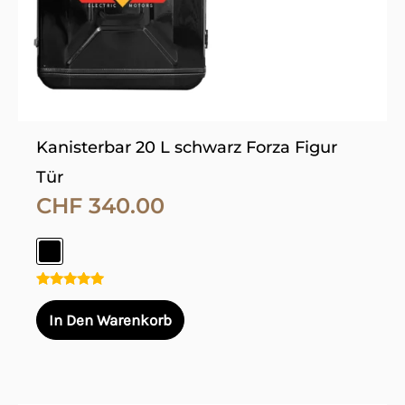
auf
der
Produktseite
gewählt
werden
Kanisterbar 20 L schwarz Forza Figur
Tür
CHF
340.00
Bewertet
mit
In Den Warenkorb
5.00
von 5