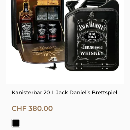
Varianten
auf.
Die
Optionen
können
auf
der
Produktseite
gewählt
werden
Kanisterbar 20 L Jack Daniel’s Brettspiel
CHF
380.00