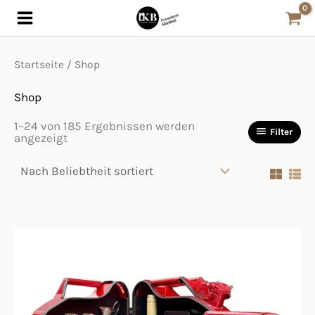
Nach
Zum
Beliebtheit
sortiert
Inhalt
springen
Startseite
/ Shop
Shop
1–24 von 185 Ergebnissen werden
Filter
angezeigt
Dieses
Produkt
weist
mehrere