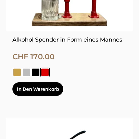
der
Produktseite
gewählt
werden
Alkohol Spender in Form eines Mannes
CHF
170.00
In Den Warenkorb
Dieses
Produkt