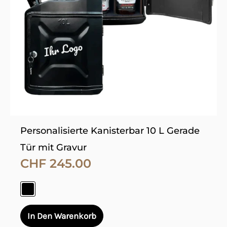
Die
Optionen
können
auf
der
Produktseite
gewählt
werden
Personalisierte Kanisterbar 10 L Gerade
Tür mit Gravur
CHF
245.00
In Den Warenkorb