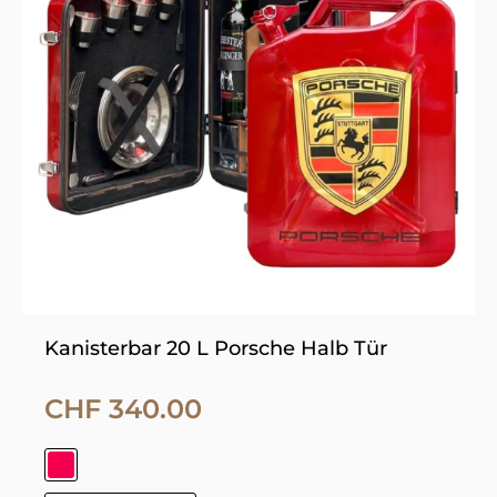
Varianten
auf.
Die
Optionen
können
auf
der
Produktseite
gewählt
werden
Kanisterbar 20 L Porsche Halb Tür
CHF
340.00