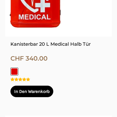
auf
der
Produktseite
gewählt
werden
Kanisterbar 20 L Medical Halb Tür
CHF
340.00
Bewertet
mit
In Den Warenkorb
5.00
von 5