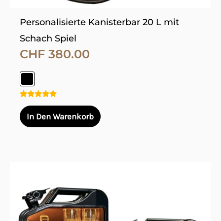
werden
Personalisierte Kanisterbar 20 L mit
Schach Spiel
CHF
380.00
Bewertet
mit
In Den Warenkorb
5.00
von 5
Dieses
Produkt
weist
mehrere