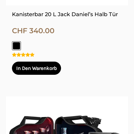
werden
Kanisterbar 20 L Jack Daniel’s Halb Tür
CHF
340.00
Bewertet
mit
In Den Warenkorb
5.00
von 5
Dieses
Produkt
weist
mehrere