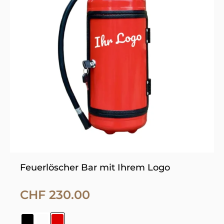
mehrere
Varianten
auf.
Die
Optionen
können
auf
der
Produktseite
gewählt
werden
Feuerlöscher Bar mit Ihrem Logo
CHF
230.00