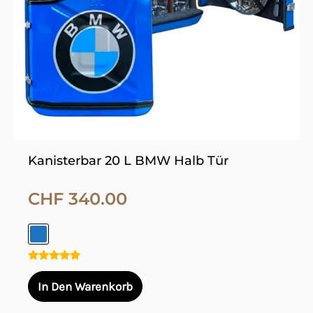
Optionen
können
auf
der
Produktseite
gewählt
werden
Kanisterbar 20 L BMW Halb Tür
CHF
340.00
Bewertet
mit
In Den Warenkorb
5.00
von 5