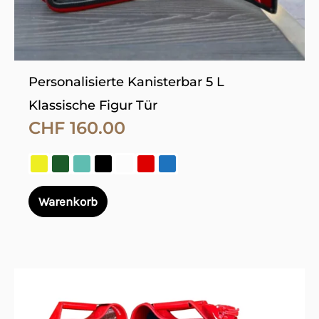
der
Produktseite
gewählt
werden
Personalisierte Kanisterbar 5 L
Klassische Figur Tür
CHF
160.00
Warenkorb
Dieses
Produkt