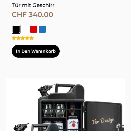
Tür mit Geschirr
CHF
340.00
Bewertet
mit
In Den Warenkorb
5.00
von 5
Dieses
Produkt
weist
mehrere
Varianten
auf.