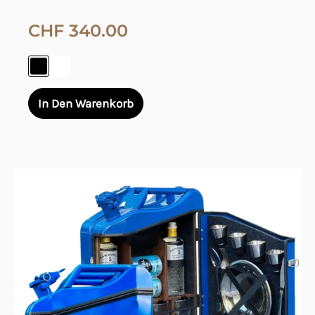
CHF
340.00
In Den Warenkorb
Dieses
Produkt
weist
mehrere
Varianten
auf.
Die