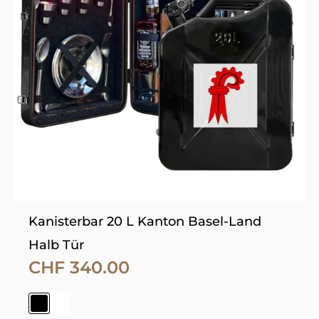
Varianten
auf.
Die
Optionen
können
auf
der
Produktseite
gewählt
werden
Kanisterbar 20 L Kanton Basel-Land
Halb Tür
CHF
340.00