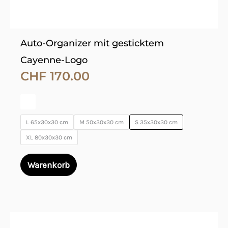
Produktseite
gewählt
werden
Auto-Organizer mit gesticktem
Cayenne-Logo
CHF
170.00
L 65x30x30 cm
M 50x30x30 cm
S 35x30x30 cm
XL 80x30x30 cm
Warenkorb
Dieses