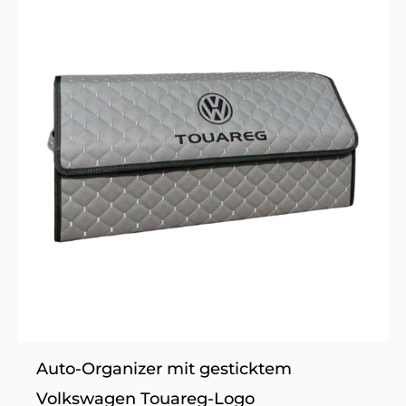
Produkt
weist
mehrere
Varianten
auf.
Die
Optionen
können
auf
der
Produktseite
gewählt
werden
Auto-Organizer mit gesticktem
Volkswagen Touareg-Logo