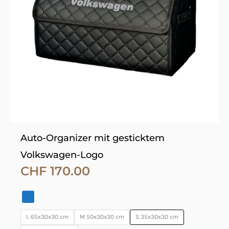
auf.
Die
Optionen
können
auf
der
Produktseite
gewählt
werden
Auto-Organizer mit gesticktem
Volkswagen-Logo
CHF
170.00
L 65x30x30 cm
M 50x30x30 cm
S 35x30x30 cm