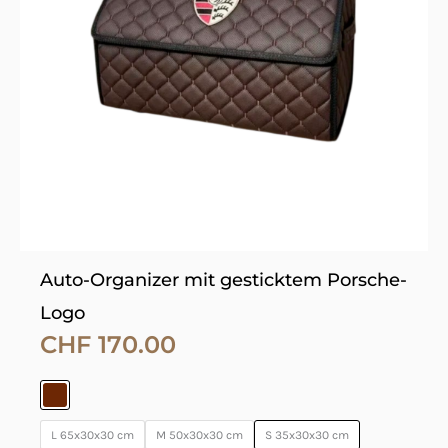
auf.
Die
Optionen
können
auf
der
Produktseite
gewählt
werden
Auto-Organizer mit gesticktem Porsche-
Logo
CHF
170.00
L 65x30x30 cm
M 50x30x30 cm
S 35x30x30 cm