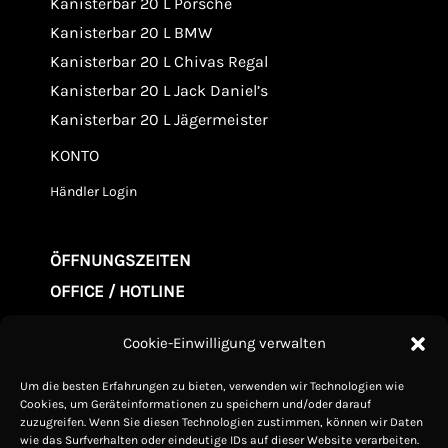
Kanisterbar 20 L Porsche
Kanisterbar 20 L BMW
Kanisterbar 20 L Chivas Regal
Kanisterbar 20 L Jack Daniel’s
Kanisterbar 20 L Jägermeister
KONTO
Händler Login
ÖFFNUNGSZEITEN
OFFICE / HOTLINE
Mo. - Fr. 09.00-20:00
Cookie-Einwilligung verwalten
Samstag 10.00-15:00
Um die besten Erfahrungen zu bieten, verwenden wir Technologien wie
Sonntag Geschlossen
Cookies, um Geräteinformationen zu speichern und/oder darauf
zuzugreifen. Wenn Sie diesen Technologien zustimmen, können wir Daten
wie das Surfverhalten oder eindeutige IDs auf dieser Website verarbeiten.