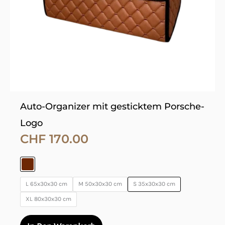
Optionen
können
auf
der
Produktseite
gewählt
werden
Auto-Organizer mit gesticktem Porsche-
Logo
CHF
170.00
L 65x30x30 cm
M 50x30x30 cm
S 35x30x30 cm
XL 80x30x30 cm