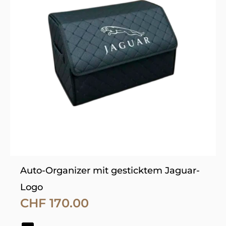
mehrere
Varianten
auf.
Die
Optionen
können
auf
der
Produktseite
gewählt
werden
Auto-Organizer mit gesticktem Jaguar-
Logo
CHF
170.00