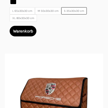
L 65x30x30 cm
M 50x30x30 cm
S 35x30x30 cm
XL 80x30x30 cm
Warenkorb
Dieses
Produkt
weist
mehrere
Varianten
auf.
Die