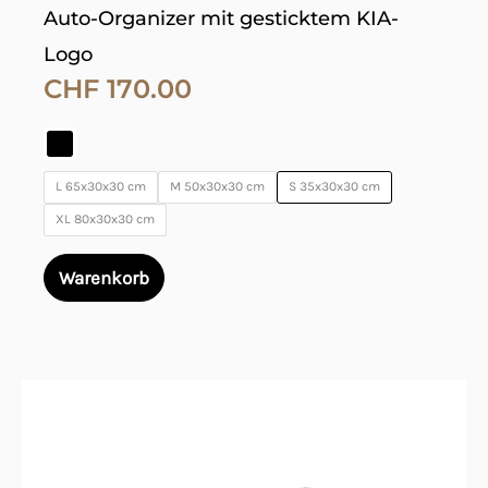
Auto-Organizer mit gesticktem KIA-
Logo
CHF
170.00
L 65x30x30 cm
M 50x30x30 cm
S 35x30x30 cm
XL 80x30x30 cm
Warenkorb
Dieses
Produkt
weist