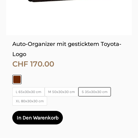
der
Produktseite
gewählt
werden
Auto-Organizer mit gesticktem Toyota-
Logo
CHF
170.00
L 65x30x30 cm
M 50x30x30 cm
S 35x30x30 cm
XL 80x30x30 cm
In Den Warenkorb