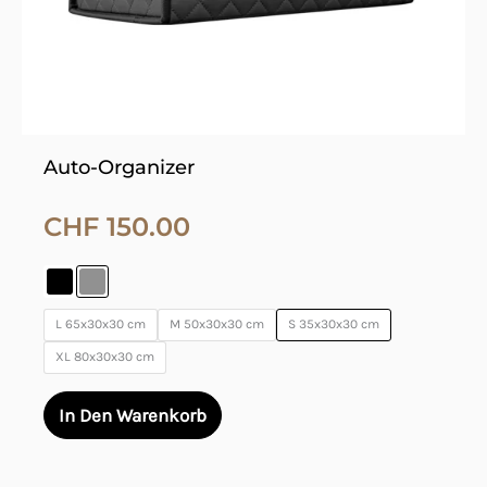
auf
der
Produktseite
gewählt
werden
Auto-Organizer
CHF
150.00
L 65x30x30 cm
M 50x30x30 cm
S 35x30x30 cm
XL 80x30x30 cm
In Den Warenkorb