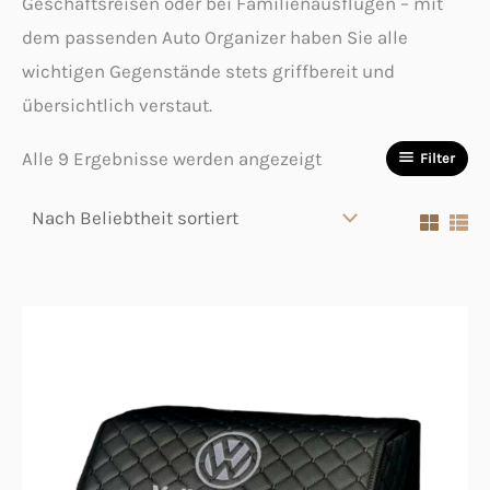
Geschäftsreisen oder bei Familienausflügen – mit
dem passenden Auto Organizer haben Sie alle
wichtigen Gegenstände stets griffbereit und
übersichtlich verstaut.
Alle 9 Ergebnisse werden angezeigt
Filter
Dieses
Produkt
weist
mehrere
Varianten