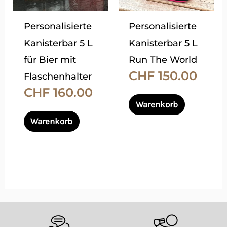
auf.
auf.
Die
Die
Personalisierte
Personalisierte
Optionen
Optionen
Kanisterbar 5 L
Kanisterbar 5 L
können
können
für Bier mit
Run The World
auf
auf
CHF
150.00
Flaschenhalter
der
der
CHF
160.00
Produktseite
Produktsei
Warenkorb
gewählt
gewählt
Warenkorb
werden
werden