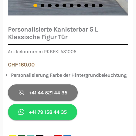
Personalisierte Kanisterbar 5 L
Personalisierte
Klassische Figur Tür
Kanisterbar
5
Artikelnummer:
PKBFKLAS1005
L
CHF
160.00
Klassische
Personalisierung Farbe der Hintergrundbeleuchtung
Figur
Tür
+41 44 521 44 35
Menge
+41 79 158 44 35