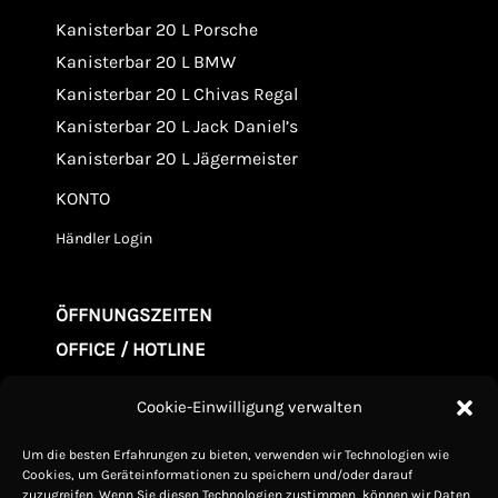
Kanisterbar 20 L Porsche
Kanisterbar 20 L BMW
Kanisterbar 20 L Chivas Regal
Kanisterbar 20 L Jack Daniel’s
Kanisterbar 20 L Jägermeister
KONTO
Händler Login
ÖFFNUNGSZEITEN
OFFICE / HOTLINE
Mo. - Fr. 09.00-20:00
Cookie-Einwilligung verwalten
Samstag 10.00-15:00
Um die besten Erfahrungen zu bieten, verwenden wir Technologien wie
Sonntag Geschlossen
Cookies, um Geräteinformationen zu speichern und/oder darauf
zuzugreifen. Wenn Sie diesen Technologien zustimmen, können wir Daten