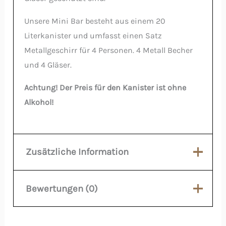
Unsere Mini Bar besteht aus einem 20
Literkanister und umfasst einen Satz
Metallgeschirr für 4 Personen. 4 Metall Becher
und 4 Gläser.
Achtung! Der Preis für den Kanister ist ohne
Alkohol!
Zusätzliche Information
Bewertungen (0)
Schwarz Glanz,
Farbe
Weiss
Es gibt noch keine Bewertungen.
Modell Einschnitt
Figur