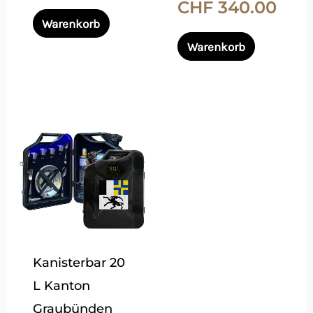
CHF
340.00
Produktseite
Produktsei
Warenkorb
gewählt
gewählt
Warenkorb
werden
werden
Dieses
Produkt
weist
mehrere
Varianten
auf.
Die
Kanisterbar 20
Optionen
L Kanton
können
Graubünden