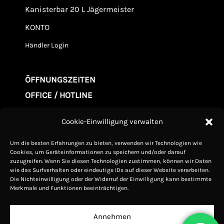
Kanisterbar 20 L Jägermeister
KONTO
Händler Login
ÖFFNUNGSZEITEN
OFFICE / HOTLINE
Mo. - Fr. 09.00-20:00
Cookie-Einwilligung verwalten
Samstag 10.00-15:00
Um die besten Erfahrungen zu bieten, verwenden wir Technologien wie
Sonntag Geschlossen
Cookies, um Geräteinformationen zu speichern und/oder darauf
zuzugreifen. Wenn Sie diesen Technologien zustimmen, können wir Daten
wie das Surfverhalten oder eindeutige IDs auf dieser Website verarbeiten.
ZAHLUNGSMETODEN
Die Nichteinwilligung oder der Widerruf der Einwilligung kann bestimmte
Merkmale und Funktionen beeinträchtigen.
Annehmen