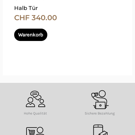
auf
Halb Tür
der
CHF
340.00
Produktseite
gewählt
Warenkorb
werden
Hohe Qualität
Sichere Bezahlung