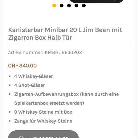
Kanisterbar Minibar 20 L Jim Bean mit
Kanisterbar
Zigarren Box Halb Tür
Minibar
20
Artikelnummer:
KMBHJIBE30202
L
CHF
340.00
Jim
4 Whiskey-Gläser
Bean
4 Shot-Gläser
mit
Zigarren-Aufbewahrungsbox (kann durch eine
Zigarren
Spielkartenbox ersetzt werden)
Box
9 Whiskey-Steine mit Box
Halb
Zange für Whiskey-Steine
Tür
Menge