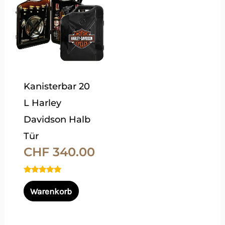
weist
mehrere
Varianten
auf.
Die
Kanisterbar 20
Optionen
L Harley
können
Davidson Halb
auf
Tür
der
CHF
340.00
Produktseite
gewählt
Bewertet
werden
mit
Warenkorb
5.00
von 5