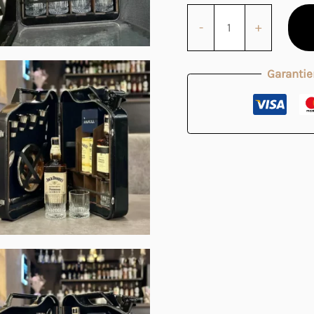
-
+
Garantie