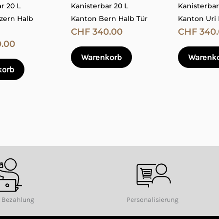
r 20 L
Kanisterbar 20 L
Kanisterbar
Optionen
Optionen
zern Halb
Kanton Bern Halb Tür
Kanton Uri 
können
können
CHF
340.00
CHF
340.
auf
auf
.00
der
der
Warenkorb
Warenk
Produktseite
Produktseite
korb
E-Mail
*
gewählt
gewählt
werden
werden
e in diesem Browser für meinen nächsten Kommentar speich
e Bezahlung
Personalisierung