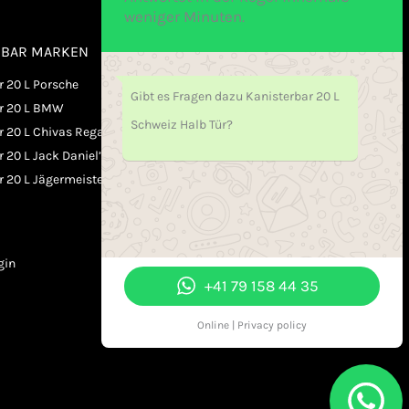
weniger Minuten.
RBAR MARKEN
ÖFFNUNGSZEITEN
OFFICE / HOTLINE
r 20 L Porsche
Gibt es Fragen dazu Kanisterbar 20 L
ar 20 L BMW
Schweiz Halb Tür?
Mo. - Fr. 09.00-20:00
r 20 L Chivas Regal
Samstag 10.00-15:00
 20 L Jack Daniel’s
r 20 L Jägermeister
Sonntag Geschlossen
ZAHLUNGSMETODEN
gin
+41 79 158 44 35
Online | Privacy policy