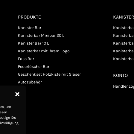
PRODUKTE
KANISTE
Kanister Bar
Kanisterba
Kanisterbar Minibar 20 L
Kanisterb
Kanister Bar 10 L
Kanisterba
Kanisterbar mit Ihrem Logo
Kanisterbar
Fass Bar
Kanisterba
Feuerlöscher Bar
Geschenkset Holzkiste mit Gläser
KONTO
Autozubehör
Händler Lo
ies, um
iesen
eutige IDs
Einwilligung