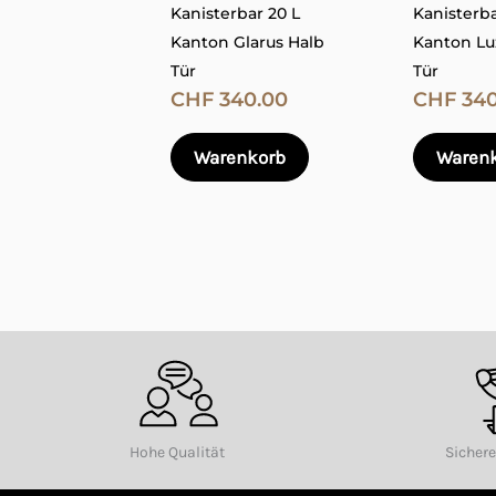
Ihre Rezension
*
Kanisterbar 20 L
Kanisterba
Optionen
Kanton Glarus Halb
Kanton Lu
können
Tür
Tür
auf
CHF
340.00
CHF
340
der
Produktseite
Warenkorb
Waren
Name
*
gewählt
werden
Name, E-Mail-Adresse und Websit
Hohe Qualität
Sicher