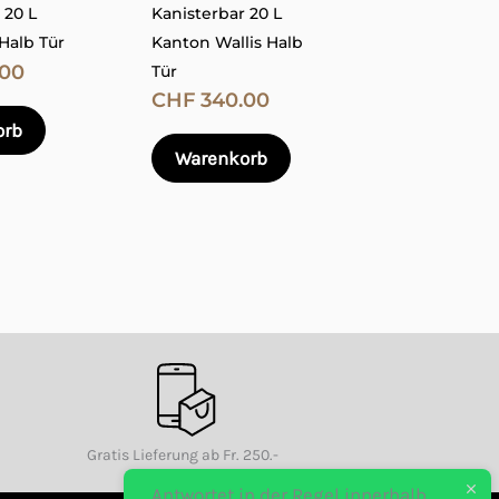
 20 L
Kanisterbar 20 L
Optionen
Optionen
Halb Tür
Kanton Wallis Halb
können
können
00
Tür
auf
auf
CHF
340.00
der
der
orb
Produktseite
Produktseite
Warenkorb
gewählt
gewählt
werden
werden
ern.
Gratis Lieferung ab Fr. 250.-
Antwortet in der Regel innerhalb