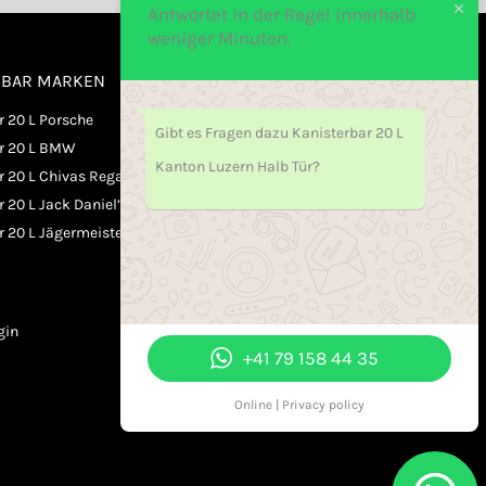
Antwortet in der Regel innerhalb
weniger Minuten.
RBAR MARKEN
ÖFFNUNGSZEITEN
OFFICE / HOTLINE
r 20 L Porsche
Gibt es Fragen dazu Kanisterbar 20 L
ar 20 L BMW
Kanton Luzern Halb Tür?
Mo. - Fr. 09.00-20:00
r 20 L Chivas Regal
Samstag 10.00-15:00
 20 L Jack Daniel’s
r 20 L Jägermeister
Sonntag Geschlossen
ZAHLUNGSMETODEN
gin
+41 79 158 44 35
Online | Privacy policy