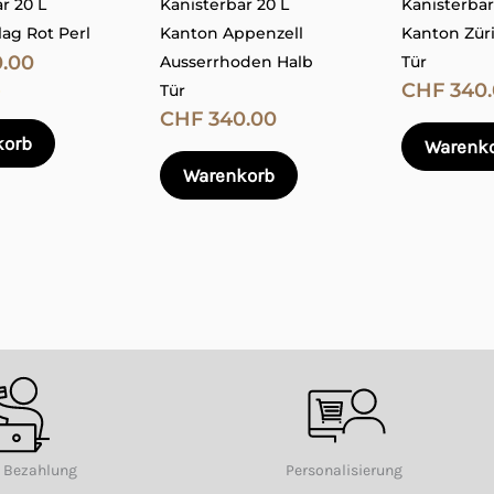
r 20 L
Kanisterbar 20 L
Kanisterbar
Optionen
Optionen
E-Mail
*
ag Rot Perl
Kanton Appenzell
Kanton Zür
können
können
.00
Ausserrhoden Halb
Tür
auf
auf
CHF
340.
Tür
der
der
CHF
340.00
e in diesem Browser für meinen nächsten Kommentar speich
korb
Produktseite
Produktseite
Warenk
Warenkorb
gewählt
gewählt
werden
werden
e Bezahlung
Personalisierung