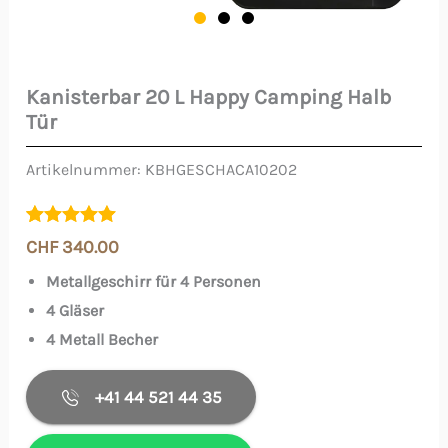
Kanisterbar 20 L Happy Camping Halb
Kanisterbar
Tür
20
L
Artikelnummer:
KBHGESCHACA10202
Happy
Camping
Bewertet mit
1
CHF
340.00
Halb
5.00
von 5,
basierend
Metallgeschirr für 4 Personen
Tür
auf
Kundenbewertung
4 Gläser
Menge
4 Metall Becher
+41 44 521 44 35