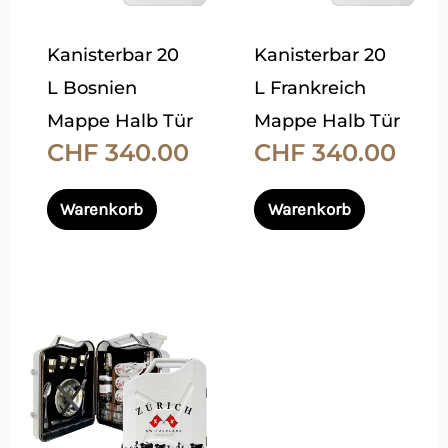
auf.
auf.
Die
Die
Kanisterbar 20
Kanisterbar 20
Optionen
Optionen
Name, E-Mail-Adresse und Website in
L Bosnien
L Frankreich
können
können
diesem Browser für meinen nächsten
Mappe Halb Tür
Mappe Halb Tür
auf
auf
Kommentar speichern.
CHF
340.00
CHF
340.00
der
der
Produktseite
Produktsei
Warenkorb
Warenkorb
gewählt
gewählt
werden
werden
Dieses
Produkt
weist
mehrere
Varianten