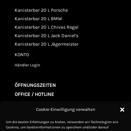
Kanisterbar 20 L Porsche
Kanisterbar 20 L BMW
Kanisterbar 20 L Chivas Regal
Kanisterbar 20 L Jack Daniel’s
Kanisterbar 20 L Jägermeister
KONTO
Händler Login
ÖFFNUNGSZEITEN
OFFICE / HOTLINE
Mo. - Fr. 09.00-20:00
Cookie-Einwilligung verwalten
Samstag 10.00-15:00
Um die besten Erfahrungen zu bieten, verwenden wir Technologien wie
Sonntag Geschlossen
Cookies, um Geräteinformationen zu speichern und/oder darauf