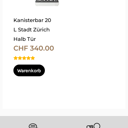
auf.
Die
Kanisterbar 20
Optionen
L Stadt Zürich
können
Halb Tür
auf
CHF
340.00
der
Produktseite
Bewertet
gewählt
mit
Warenkorb
5.00
von 5
werden