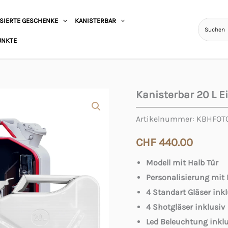
SIERTE GESCHENKE
KANISTERBAR
UNKTE
Kanisterbar 20 L 
Kanisterbar
20
Artikelnummer:
KBHFOTO
L
CHF
440.00
Eishockey
WM
Modell mit Halb Tür
2026
Personalisierung mit 
mit
4 Standart Gläser inkl
Fotodruck
4 Shotgläser inklusiv
Led Beleuchtung inkl
Menge