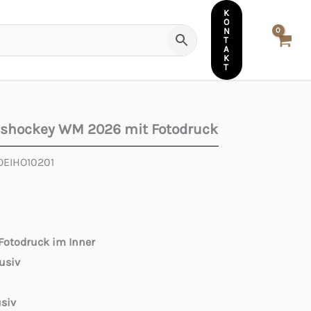
K
O
N
T
A
K
T
Eishockey WM 2026 mit Fotodruck
EIHO10201
Fotodruck im Inner
usiv
usiv