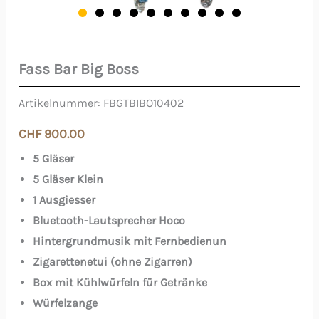
Fass Bar Big Boss
Fass
Bar
Artikelnummer:
FBGTBIBO10402
Big
CHF
900.00
Boss
5 Gläser
Menge
5 Gläser Klein
1 Ausgiesser
Bluetooth-Lautsprecher Hoco
Hintergrundmusik mit Fernbedienun
Zigarettenetui (ohne Zigarren)
Box mit Kühlwürfeln für Getränke
Würfelzange