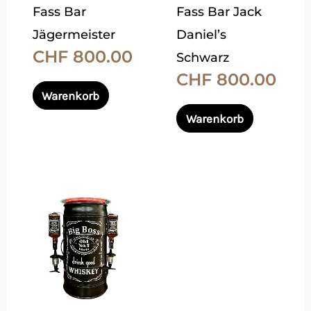
Fass Bar
Fass Bar Jack
Optionen
Optionen
Jägermeister
Daniel’s
können
können
CHF
800.00
Schwarz
auf
auf
CHF
800.00
der
der
Warenkorb
Produktseite
Produktsei
Warenkorb
gewählt
gewählt
werden
werden
Dieses
Produkt
weist
mehrere
Varianten
auf.