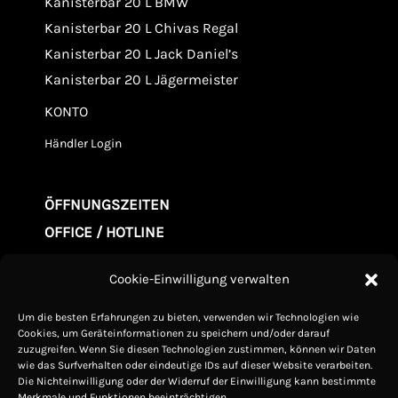
Kanisterbar 20 L BMW
Kanisterbar 20 L Chivas Regal
Kanisterbar 20 L Jack Daniel’s
Kanisterbar 20 L Jägermeister
KONTO
Händler Login
ÖFFNUNGSZEITEN
OFFICE / HOTLINE
Mo. - Fr. 09.00-20:00
Cookie-Einwilligung verwalten
Samstag 10.00-15:00
Um die besten Erfahrungen zu bieten, verwenden wir Technologien wie
Sonntag Geschlossen
Cookies, um Geräteinformationen zu speichern und/oder darauf
zuzugreifen. Wenn Sie diesen Technologien zustimmen, können wir Daten
wie das Surfverhalten oder eindeutige IDs auf dieser Website verarbeiten.
ZAHLUNGSMETODEN
Die Nichteinwilligung oder der Widerruf der Einwilligung kann bestimmte
Merkmale und Funktionen beeinträchtigen.