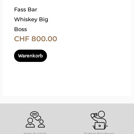
Die
Fass Bar
Optionen
Whiskey Big
können
Boss
auf
CHF
800.00
der
Produktseite
Warenkorb
gewählt
werden
Hohe Qualität
Sichere Bezahlung