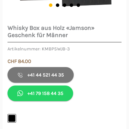
Whisky Box aus Holz «Jamson»
Whisky
Geschenk für Männer
Box
aus
Artikelnummer:
KMBPSWJB-3
Holz
CHF
84.00
"Jamson"
Geschenk
+41 44 521 44 35
für
Männer
+41 79 158 44 35
Menge