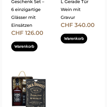
Geschenk Set –
L Gerade Tür
auf
auf
6 einzigartige
Wein mit
der
der
Glässer mit
Gravur
Produktseite
Produktsei
CHF
340.00
Einsätzen
gewählt
gewählt
CHF
126.00
werden
werden
Warenkorb
Warenkorb
Dieses
Produkt
weist
mehrere
Varianten