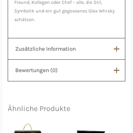
Freund, Kollegen oder Chef – alle, die Stil,
Symbolik und ein gut gegossenes Glas Whisky
schätzen.
Zusätzliche Information
Bewertungen (0)
Material
Holz
Volumen
55 ml
Es gibt noch keine Bewertungen.
Farbe
Schwarz
Ähnliche Produkte
Schreiben Sie die erste
Bewertung für «Whisky Box
Dieses
Dieses
aus Holz «Jamson»