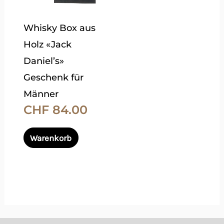
auf.
Die
Whisky Box aus
Optionen
Holz «Jack
können
Daniel’s»
auf
Geschenk für
der
Männer
Produktseite
CHF
84.00
gewählt
werden
Warenkorb