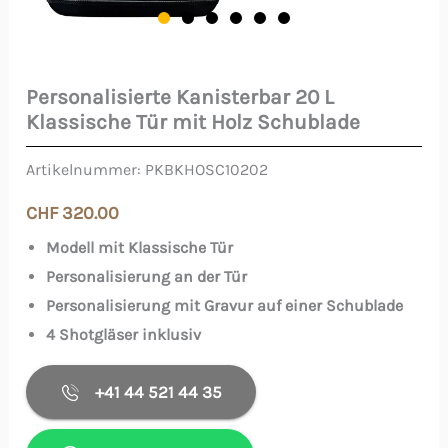
Personalisierte Kanisterbar 20 L
Personalisierte
Klassische Tür mit Holz Schublade
Kanisterbar
20
Artikelnummer:
PKBKHOSC10202
L
CHF
320.00
Klassische
Modell mit Klassische Tür
Tür
Personalisierung an der Tür
mit
Personalisierung mit Gravur auf einer Schublade
Holz
4 Shotgläser inklusiv
Schublade
Menge
+41 44 521 44 35