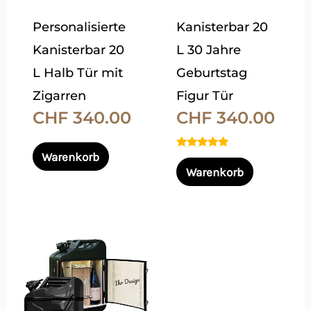
Die
Die
Personalisierte
Kanisterbar 20
Optionen
Optionen
Kanisterbar 20
L 30 Jahre
können
können
L Halb Tür mit
Geburtstag
auf
auf
Zigarren
Figur Tür
der
der
CHF
340.00
CHF
340.00
Produktseite
Produktsei
gewählt
gewählt
Warenkorb
Bewertet
werden
werden
mit
Warenkorb
5.00
von 5
Dieses
Produkt
weist
mehrere