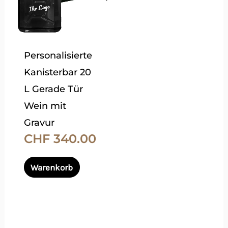
Varianten
auf.
Die
Personalisierte
Optionen
Kanisterbar 20
können
L Gerade Tür
auf
Wein mit
der
Gravur
Produktseite
CHF
340.00
gewählt
werden
Warenkorb