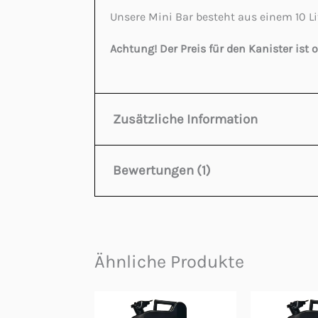
Unsere Mini Bar besteht aus einem 10 Li
Achtung! Der Preis für den Kanister ist 
Zusätzliche Information
Bewertungen (1)
Farbe
Sc
Modell Einschnitt
Fi
Mefisto
15/01/2026
Volumen
10 
Ähnliche Produkte
Bewertet mit
Masse
47
Etwas Ungewöhnliches. Kaniste
5
von 5
Material
Me
Dieses