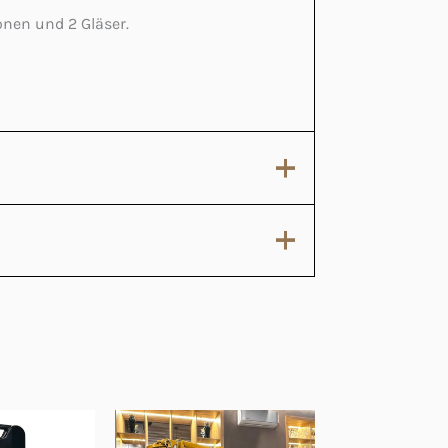
onen und 2 Gläser.
rtigt.
Dieses
Dieses