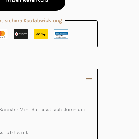
In Den Warenkorb
rt sichere Kaufabwicklung
Kanister Mini Bar lässt sich durch die
schützt sind.