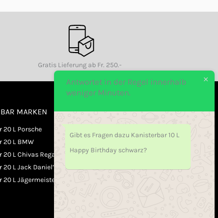
Gratis Lieferung ab Fr. 250.-
Antwortet in der Regel innerhalb
weniger Minuten.
RBAR MARKEN
ÖFFNUNGSZEITEN
OFFICE / HOTLINE
r 20 L Porsche
Gibt es Fragen dazu Kanisterbar 10 L
ar 20 L BMW
Happy Birthday schwarz?
Mo. - Fr. 09.00-20:00
r 20 L Chivas Regal
Samstag 10.00-15:00
 20 L Jack Daniel’s
r 20 L Jägermeister
Sonntag Geschlossen
ZAHLUNGSMETODEN